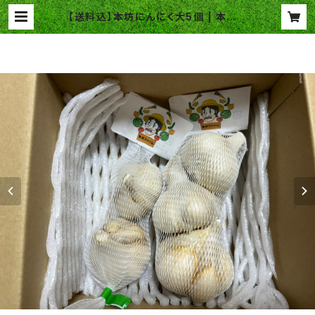
【送料込】本坊にんにく大5個 | 本坊フ
ァーム