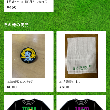
【限定5セット】正月から大目玉
商品(＞＜) 綱取雪下大根
¥450
その他の商品
本坊蜂蜜ピンバッジ
本坊蜂蜜タオル
¥800
¥600