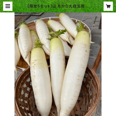
【限定5セット】正月から大目玉商品
(＞＜) 綱取雪下大根 | 本坊ファーム